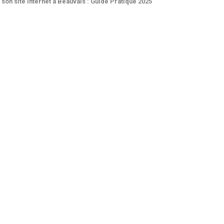
son site internet à Beauvais : Guide Pratique 2025